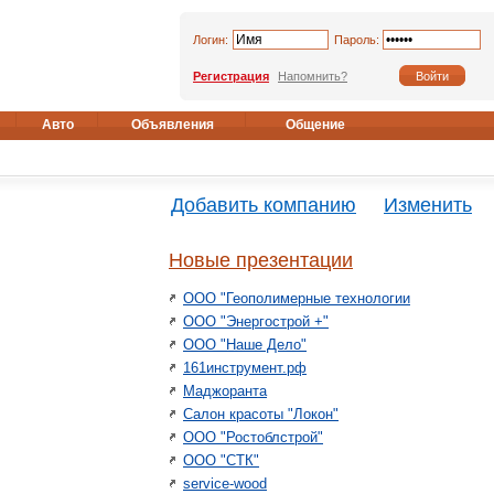
Логин:
Пароль:
Регистрация
Напомнить?
Авто
Объявления
Общение
Добавить компанию
Изменить
Новые презентации
ООО "Геополимерные технологии
ООО "Энергострой +"
ООО "Наше Дело"
161инструмент.рф
Маджоранта
Салон красоты "Локон"
ООО "Ростоблстрой"
ООО "СТК"
service-wood