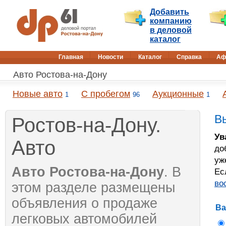
Добавить
компанию
в деловой
каталог
Главная
Новости
Каталог
Справка
Аф
Авто Ростова-на-Дону
Новые авто
С пробегом
Аукционные
1
96
1
В
Ростов-на-Дону.
Ув
Авто
до
уж
Авто Ростова-на-Дону
. В
Ес
во
этом разделе размещены
объявления о продаже
Ва
легковых автомобилей