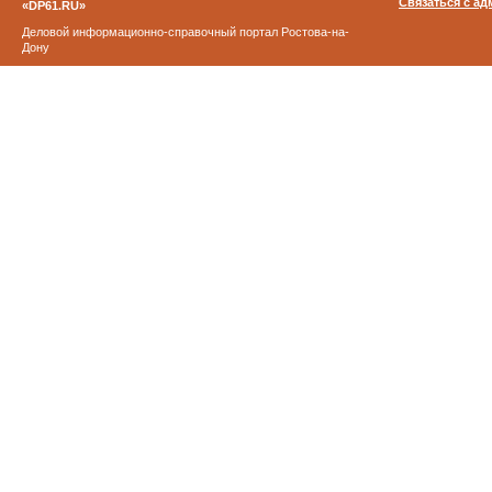
Связаться с а
«DP61.RU»
Деловой информационно-справочный портал Ростова-на-
Дону