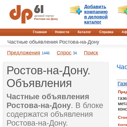
Добавить
компанию
в деловой
каталог
Главная
Новости
Каталог
Справка
Аф
Частные объявления Ростова-на-Дону
Предложения
Спрос
Поиск
1446
34
Ча
Ростов-на-Дону.
Объявления
Газ
Пре
Частные объявления
газе
мет
Ростова-на-Дону
. В блоке
кон
содержатся объявления
Сто
Ростова-на-Дону.
Конта