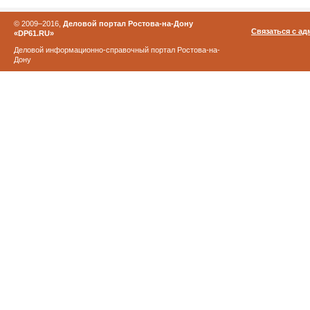
© 2009–2016,
Деловой портал Ростова-на-Дону
Связаться с а
«DP61.RU»
Деловой информационно-справочный портал Ростова-на-
Дону