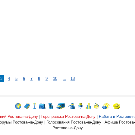
3
4
5
6
7
8
9
10
...
18
ний Ростова-на-Дону
|
Горсправска Ростова-на-Дону
|
Работа в Ростове-н
орумы Ростова-на-Дону
|
Голосования Ростова-на-Дону
|
Афиша Ростова-
Ростове-на-Дону