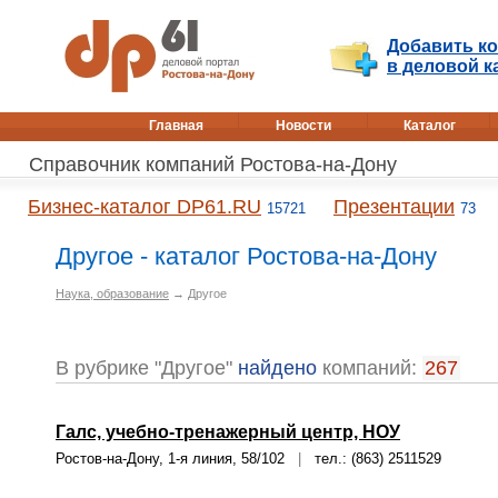
Добавить к
в деловой к
Главная
Новости
Каталог
Справочник компаний Ростова-на-Дону
Бизнес-каталог DP61.RU
Презентации
15721
73
Другое - каталог Ростова-на-Дону
Наука, образование
→ Другое
В рубрике "Другое"
найдено
компаний:
267
Галс, учебно-тренажерный центр, НОУ
Ростов-на-Дону, 1-я линия, 58/102
|
тел.: (863) 2511529