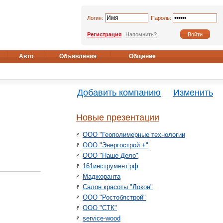
Логин:
Пароль:
Регистрация
Напомнить?
Авто
Объявления
Общение
Добавить компанию
Изменить
Новые презентации
ООО "Геополимерные технологии
ООО "Энергострой +"
ООО "Наше Дело"
161инструмент.рф
Маджоранта
Салон красоты "Локон"
ООО "Ростоблстрой"
ООО "СТК"
service-wood