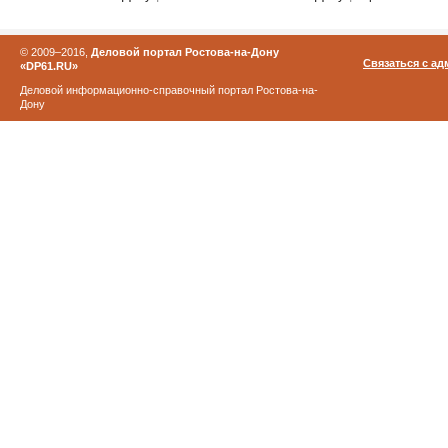
© 2009–2016,
Деловой портал Ростова-на-Дону
Связаться с а
«DP61.RU»
Деловой информационно-справочный портал Ростова-на-
Дону