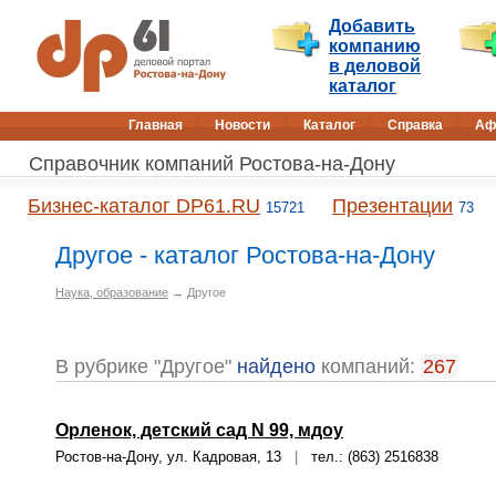
Добавить
компанию
в деловой
каталог
Главная
Новости
Каталог
Справка
Аф
Справочник компаний Ростова-на-Дону
Бизнес-каталог DP61.RU
Презентации
15721
73
Другое - каталог Ростова-на-Дону
Наука, образование
→ Другое
В рубрике "Другое"
найдено
компаний:
267
Орленок, детский сад N 99, мдоу
Ростов-на-Дону, ул. Кадровая, 13
|
тел.: (863) 2516838