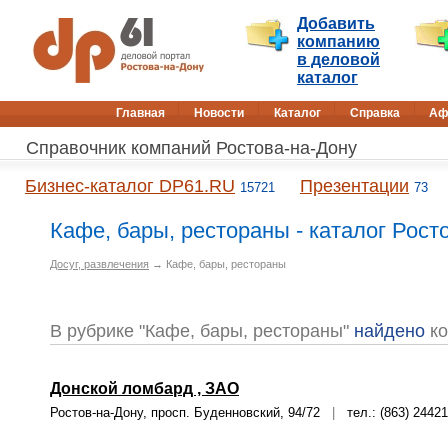
Добавить
компанию
в деловой
каталог
Главная
Новости
Каталог
Справка
Аф
Справочник компаний Ростова-на-Дону
Бизнес-каталог DP61.RU
Презентации
15721
73
Кафе, бары, рестораны - каталог Рост
Досуг, развлечения
→ Кафе, бары, рестораны
В рубрике "Кафе, бары, рестораны"
найдено
ко
Донской ломбард , ЗАО
Ростов-на-Дону, просп. Буденновский, 94/72
|
тел.: (863) 2442