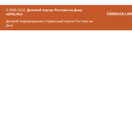
© 2009–2016,
Деловой портал Ростова-на-Дону
Связаться с а
«DP61.RU»
Деловой информационно-справочный портал Ростова-на-
Дону