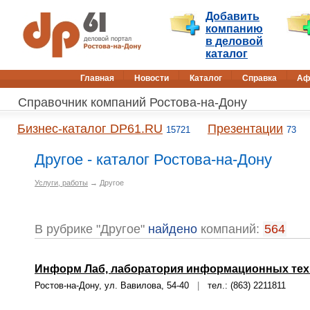
Добавить
компанию
в деловой
каталог
Главная
Новости
Каталог
Справка
Аф
Справочник компаний Ростова-на-Дону
Бизнес-каталог DP61.RU
Презентации
15721
73
Другое - каталог Ростова-на-Дону
Услуги, работы
→ Другое
В рубрике "Другое"
найдено
компаний:
564
Информ Лаб, лаборатория информационных тех
Ростов-на-Дону, ул. Вавилова, 54-40
|
тел.: (863) 2211811