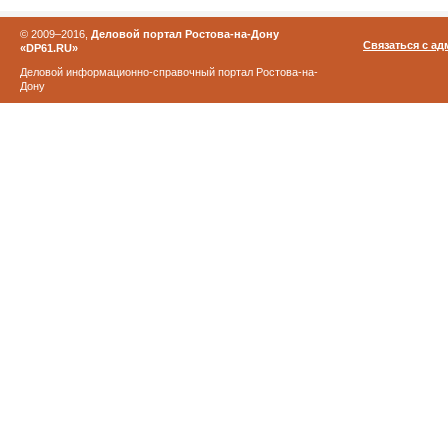
© 2009–2016,
Деловой портал Ростова-на-Дону
Связаться с а
«DP61.RU»
Деловой информационно-справочный портал Ростова-на-
Дону