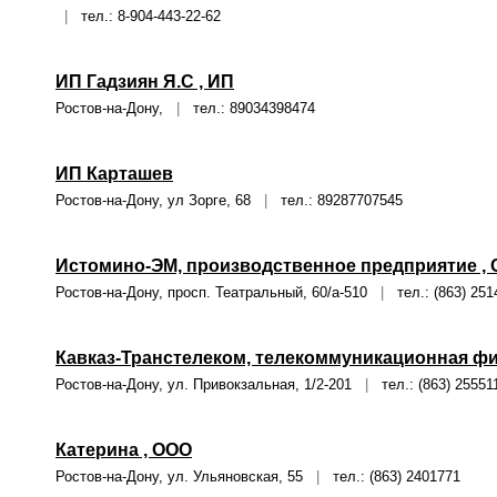
|
тел.: 8-904-443-22-62
ИП Гадзиян Я.С , ИП
Ростов-на-Дону,
|
тел.: 89034398474
ИП Карташев
Ростов-на-Дону, ул Зорге, 68
|
тел.: 89287707545
Истомино-ЭМ, производственное предприятие ,
Ростов-на-Дону, просп. Театральный, 60/а-510
|
тел.: (863) 251
Кавказ-Транстелеком, телекоммуникационная фи
Ростов-на-Дону, ул. Привокзальная, 1/2-201
|
тел.: (863) 25551
Катерина , ООО
Ростов-на-Дону, ул. Ульяновская, 55
|
тел.: (863) 2401771