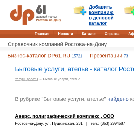
Добавить
компанию
в деловой
каталог
Главная
Новости
Каталог
Справка
Аф
Справочник компаний Ростова-на-Дону
Бизнес-каталог DP61.RU
Презентации
15721
73
Бытовые услуги, ателье - каталог Рос
Услуги, работы
→ Бытовые услуги, ателье
В рубрике "Бытовые услуги, ателье"
найдено
к
Аверс, полиграфический комплекс , ООО
Ростов-на-Дону, ул. Пушкинская, 231
|
тел.: (863) 2994687