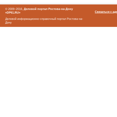
© 2009–2016,
Деловой портал Ростова-на-Дону
Связаться с а
«DP61.RU»
Деловой информационно-справочный портал Ростова-на-
Дону