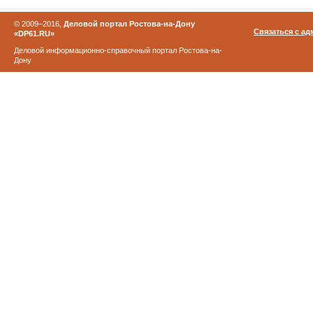
© 2009–2016,
Деловой портал Ростова-на-Дону
Связаться с а
«DP61.RU»
Деловой информационно-справочный портал Ростова-на-
Дону