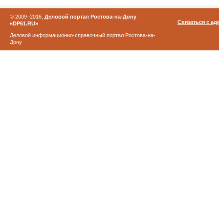
© 2009–2016,
Деловой портал Ростова-на-Дону
Связаться с а
«DP61.RU»
Деловой информационно-справочный портал Ростова-на-
Дону