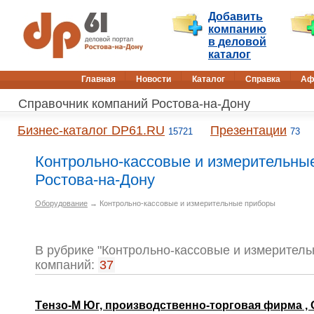
Добавить
компанию
в деловой
каталог
Главная
Новости
Каталог
Справка
Аф
Справочник компаний Ростова-на-Дону
Бизнес-каталог DP61.RU
Презентации
15721
73
Контрольно-кассовые и измерительные
Ростова-на-Дону
Оборудование
→ Контрольно-кассовые и измерительные приборы
В рубрике "Контрольно-кассовые и измерител
компаний:
37
Tензо-M Юг, производственно-торговая фирма ,