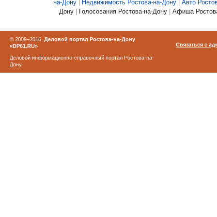
на-Дону
|
Недвижимость Ростова-на-Дону
|
Авто Росто
Дону
|
Голосования Ростова-на-Дону
|
Афиша Ростова
© 2009–2016,
Деловой портал Ростова-на-Дону
Связаться с а
«DP61.RU»
Деловой информационно-справочный портал Ростова-на-
Дону