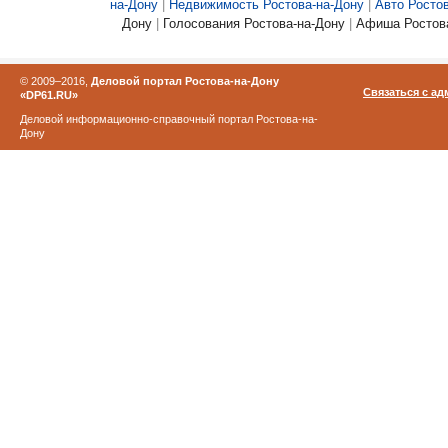
на-Дону
|
Недвижимость Ростова-на-Дону
|
Авто Росто
Дону
|
Голосования Ростова-на-Дону
|
Афиша Ростова
© 2009–2016,
Деловой портал Ростова-на-Дону
Связаться с а
«DP61.RU»
Деловой информационно-справочный портал Ростова-на-
Дону