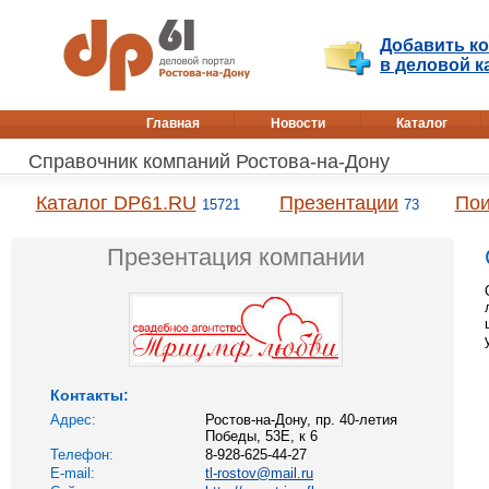
Добавить к
в деловой к
Главная
Новости
Каталог
Справочник компаний Ростова-на-Дону
Каталог DP61.RU
Презентации
Пои
15721
73
Презентация компании
Контакты:
Адрес:
Ростов-на-Дону, пр. 40-летия
Победы, 53Е, к 6
Телефон:
8-928-625-44-27
E-mail:
tl-rostov@mail.ru