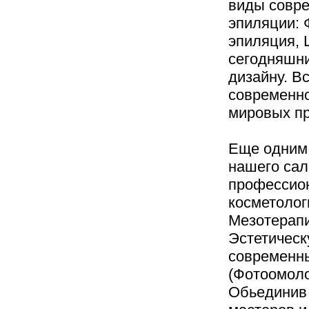
виды совр
эпиляции: 
эпиляция, 
сегодняшни
дизайну. В
современн
мировых пр
Еще одним
нашего сал
профессион
косметолог
Мезотерапи
Эстетическ
современн
(Фотоомоло
Обьединив