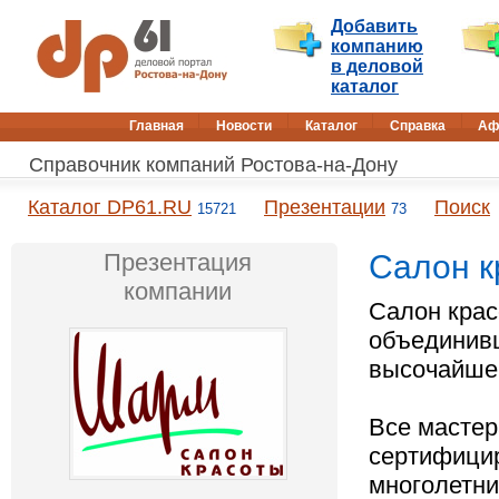
Добавить
компанию
в деловой
каталог
Главная
Новости
Каталог
Справка
Аф
Справочник компаний Ростова-на-Дону
Каталог DP61.RU
Презентации
Поиск
15721
73
Презентация
Салон к
компании
Салон крас
объединив
высочайшег
Все мастер
сертифици
многолетни