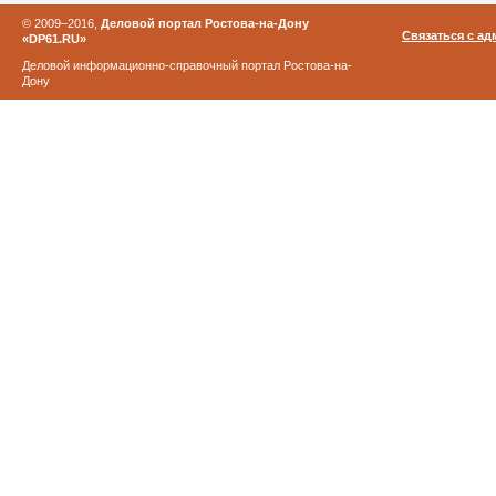
© 2009–2016,
Деловой портал Ростова-на-Дону
Связаться с а
«DP61.RU»
Деловой информационно-справочный портал Ростова-на-
Дону