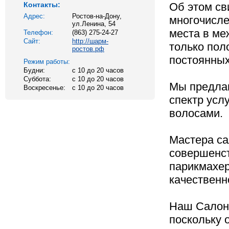
Контакты:
Об этом св
Адрес:
Ростов-на-Дону,
многочисле
ул.Ленина, 54
места в ме
Телефон:
(863) 275-24-27
Сайт:
http://шарм-
только по
ростов.рф
постоянных
Режим работы:
Будни:
с 10 до 20 часов
Суббота:
с 10 до 20 часов
Мы предла
Воскресенье:
с 10 до 20 часов
спектр услу
волосами.
Мастера са
совершенс
парикмахер
качественн
Наш Салон
поскольку 