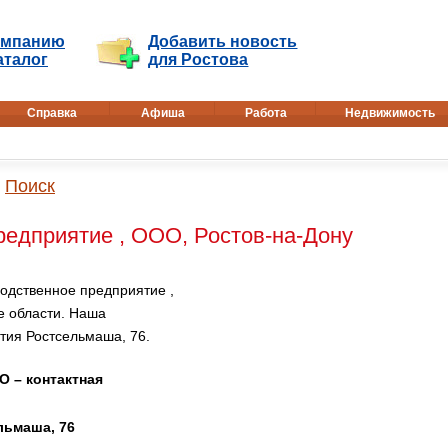
омпанию
Добавить новость
аталог
для Ростова
Справка
Афиша
Работа
Недвижимость
Поиск
редприятие , ООО, Ростов-на-Дону
одственное предприятие ,
е области. Наша
етия Ростсельмаша, 76.
О – контактная
льмаша, 76