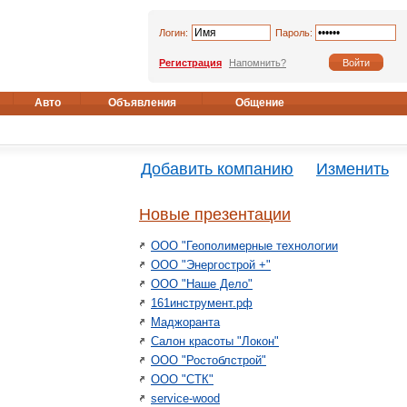
Логин:
Пароль:
Регистрация
Напомнить?
Авто
Объявления
Общение
Добавить компанию
Изменить
Новые презентации
ООО "Геополимерные технологии
ООО "Энергострой +"
ООО "Наше Дело"
161инструмент.рф
Маджоранта
Салон красоты "Локон"
ООО "Ростоблстрой"
ООО "СТК"
service-wood