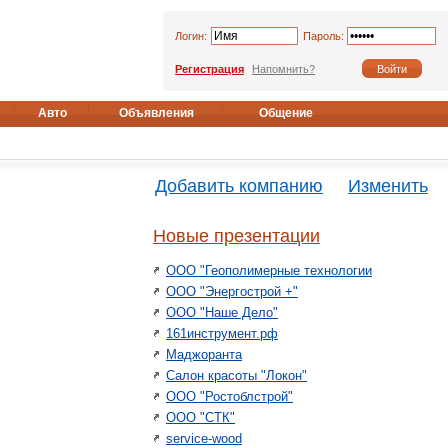
Логин:
Пароль:
Регистрация
Напомнить?
Авто
Объявления
Общение
Добавить компанию
Изменить
Новые презентации
ООО "Геополимерные технологии
ООО "Энергострой +"
ООО "Наше Дело"
161инструмент.рф
Маджоранта
Салон красоты "Локон"
ООО "Ростоблстрой"
ООО "СТК"
service-wood