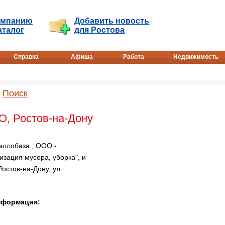
омпанию
Добавить новость
аталог
для Ростова
Справка
Афиша
Работа
Недвижимость
Поиск
О, Ростов-на-Дону
аллобаза , ООО -
изация мусора, уборка", и
остов-на-Дону, ул.
информация: