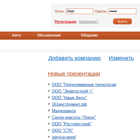
Логин:
Пароль:
Регистрация
Напомнить?
Авто
Объявления
Общение
Добавить компанию
Изменить
Новые презентации
ООО "Геополимерные технологии
ООО "Энергострой +"
ООО "Наше Дело"
161инструмент.рф
Маджоранта
Салон красоты "Локон"
ООО "Ростоблстрой"
ООО "СТК"
service-wood