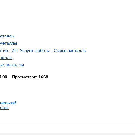
металлы
 металлы
ие , ИП, Услуги, работы - Сырье, металлы
еталлы
ье, металлы
5.09
Просмотров:
1668
 нельзя!
явки
.