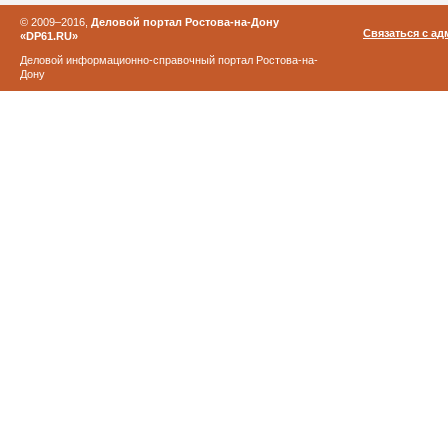
© 2009–2016,
Деловой портал Ростова-на-Дону
Связаться с а
«DP61.RU»
Деловой информационно-справочный портал Ростова-на-
Дону