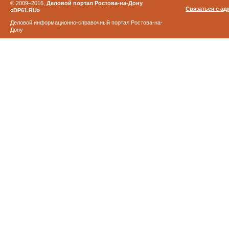
© 2009–2016,
Деловой портал Ростова-на-Дону
Связаться с а
«DP61.RU»
Деловой информационно-справочный портал Ростова-на-
Дону