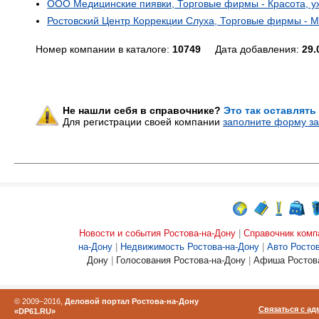
ООО Медицинские пиявки, Торговые фирмы - Красота, у
Ростовский Центр Коррекции Слуха, Торговые фирмы - М
Номер компании в каталоге:
10749
Дата добавления:
29.
Не нашли себя в справочнике?
Это так оставлять
Для регистрации своей компании
заполните форму за
Новости и события Ростова-на-Дону
|
Справочник комп
на-Дону
|
Недвижимость Ростова-на-Дону
|
Авто Росто
Дону
|
Голосования Ростова-на-Дону
|
Афиша Ростова
© 2009–2016,
Деловой портал Ростова-на-Дону
Связаться с а
«DP61.RU»